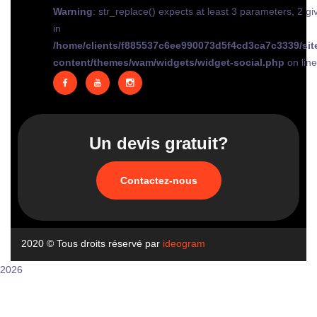
Warning
: str_replace() expects at least 3 parameters, 2 gi
in
/home/clients/f885537c6ee990073d5f4cd3ca7c3339/sit
content/themes/wam/widgets/widget-social.php
on lin
Un devis gratuit?
Contactez-nous
2020
© Tous droits réservé par
ideogram
2026