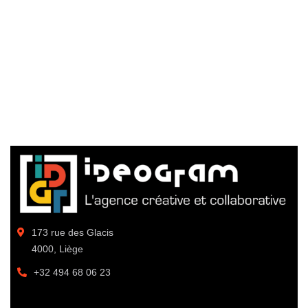
173 rue des Glacis
4000, Liège
+32 494 68 06 23