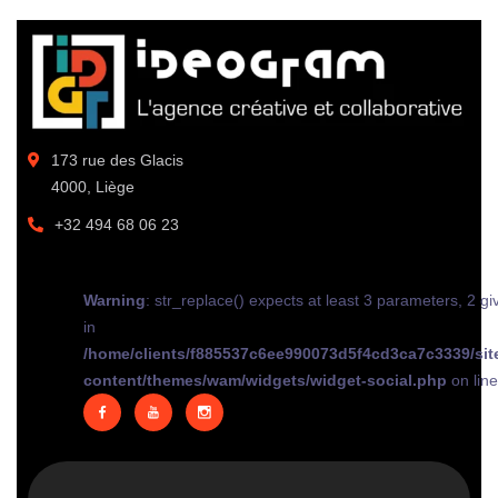
173 rue des Glacis
4000, Liège
+32 494 68 06 23
Warning
: str_replace() expects at least 3 parameters, 2 gi
in
/home/clients/f885537c6ee990073d5f4cd3ca7c3339/sit
content/themes/wam/widgets/widget-social.php
on lin