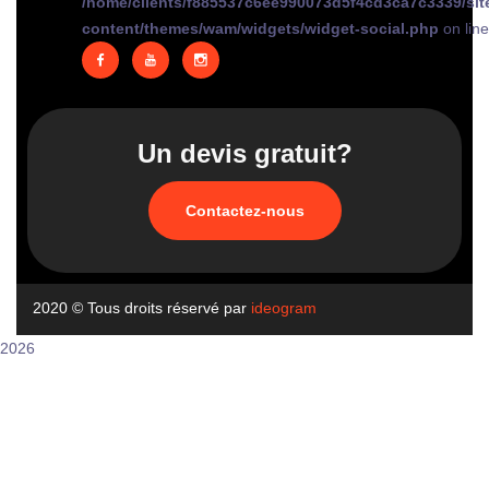
/home/clients/f885537c6ee990073d5f4cd3ca7c3339/sit
content/themes/wam/widgets/widget-social.php
on lin
Un devis gratuit?
Contactez-nous
2020
© Tous droits réservé par
ideogram
2026