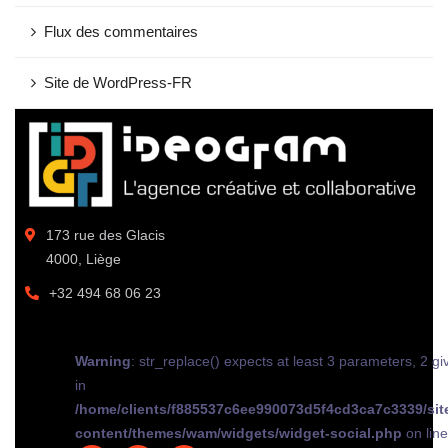
Flux des commentaires
Site de WordPress-FR
173 rue des Glacis
4000, Liège
+32 494 68 06 23
Warning
: str_replace() expects at least 3 parameters, 2 gi
in
/home/clients/f885537c6ee990073d5f4cd3ca7c3339/sit
content/themes/wam/widgets/widget-social.php
on lin