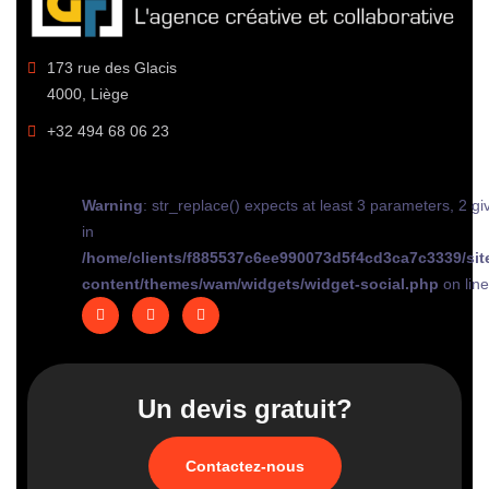
173 rue des Glacis
4000, Liège
+32 494 68 06 23
Warning
: str_replace() expects at least 3 parameters, 2 gi
in
/home/clients/f885537c6ee990073d5f4cd3ca7c3339/sit
content/themes/wam/widgets/widget-social.php
on lin
Un devis gratuit?
Contactez-nous