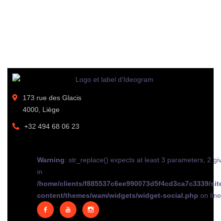
173 rue des Glacis
4000, Liège
+32 494 68 06 23
Warning
: str_replace() expects at least 3 parameters, 2 gi
in
/home/clients/f885537c6ee990073d5f4cd3ca7c3339/sit
content/themes/wam/widgets/widget-social.php
on lin