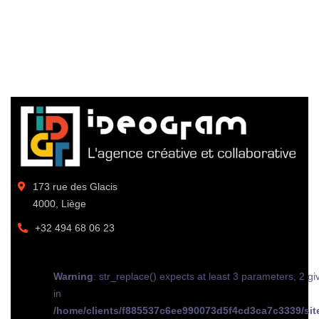
173 rue des Glacis
4000, Liège
+32 494 68 06 23
Warning
: str_replace() expects at least 3 parameters, 2 gi
in
/home/clients/f885537c6ee990073d5f4cd3ca7c3339/sit