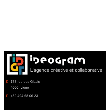
173 rue des Glacis
4000, Liège
+32 494 68 06 23