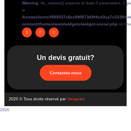
Warning
: str_replace() expects at least 3 parameters, 2 gi
in
/home/clients/f885537c6ee990073d5f4cd3ca7c3339/sit
content/themes/wam/widgets/widget-social.php
on lin
Un devis gratuit?
Contactez-nous
2020
© Tous droits réservé par
ideogram
2026