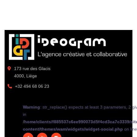
173 rue des Glacis
4000, Liège
+32 494 68 06 23
Warning
: str_replace() expects at least 3 parameters, 2 gi
in
/home/clients/f885537c6ee990073d5f4cd3ca7c3339/sit
content/themes/wam/widgets/widget-social.php
on lin