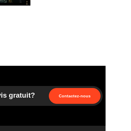
gram.be/wp-
is gratuit?
Contactez-nous