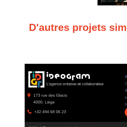
D'autres projets sim
W
2
/
173 rue des Glacis
c
4000, Liège
l
+32 494 68 06 23