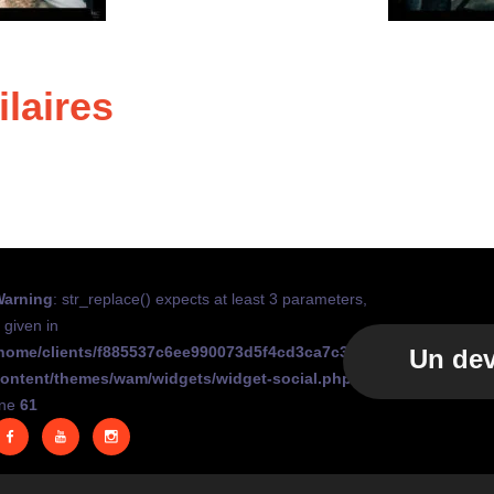
ilaires
arning
: str_replace() expects at least 3 parameters,
 given in
home/clients/f885537c6ee990073d5f4cd3ca7c3339/sites/new.ideo
Un dev
ontent/themes/wam/widgets/widget-social.php
on
ine
61